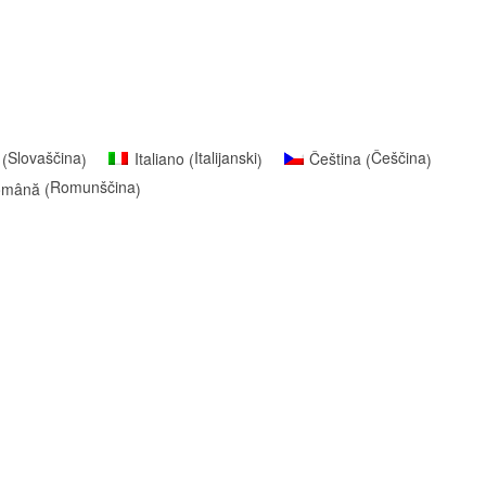
Slovaščina
Italijanski
Češčina
Italiano
Čeština
(
)
(
)
(
)
Romunščina
omână
(
)