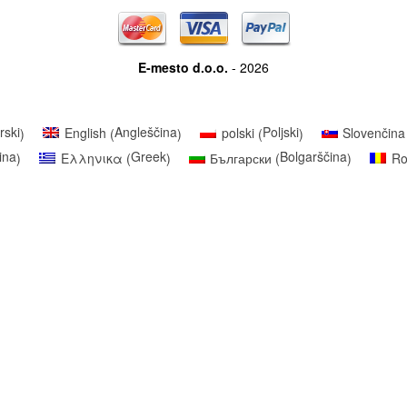
E-mesto d.o.o.
- 2026
rski
Angleščina
Poljski
English
polski
Slovenčina
)
(
)
(
)
ina
Greek
Bolgarščina
Ελληνικα
Български
R
)
(
)
(
)