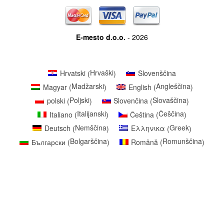
E-mesto d.o.o.
- 2026
Hrvaški
Hrvatski
Slovenščina
(
)
Madžarski
Angleščina
Magyar
English
(
)
(
)
Poljski
Slovaščina
polski
Slovenčina
(
)
(
)
Italijanski
Češčina
Italiano
Čeština
(
)
(
)
Nemščina
Greek
Deutsch
Ελληνικα
(
)
(
)
Bolgarščina
Romunščina
Български
Română
(
)
(
)